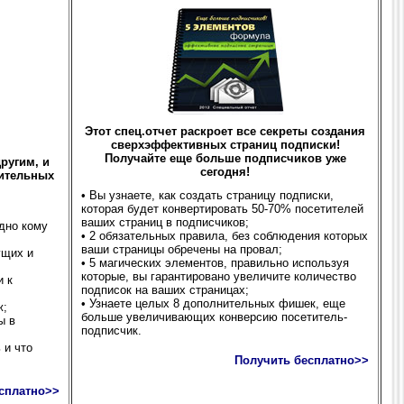
Этот спец.отчет раскроет все секреты создания
сверхэффективных страниц подписки!
Получайте еще больше подписчиков уже
ругим, и
сегодня!
чительных
• Вы узнаете, как создать страницу подписки,
которая будет конвертировать 50-70% посетителей
ваших страниц в подписчиков;
одно кому
• 2 обязательных правила, без соблюдения которых
ваши страницы обречены на провал;
ущих и
• 5 магических элементов, правильно используя
которые, вы гарантировано увеличите количество
и к
подписок на ваших страницах;
• Узнаете целых 8 дополнительных фишек, еще
ж;
больше увеличивающих конверсию посетитель-
ы в
подписчик.
 и что
Получить бесплатно>>
сплатно>>