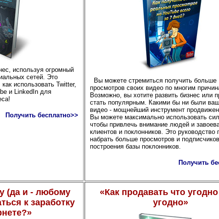
нес, используя огромный
иальных сетей. Это
Вы можете стремиться получить больше
как использовать Twitter,
просмотров своих видео по многим причин
be и LinkedIn для
Возможно, вы хотите развить бизнес или п
еса!
стать популярным. Какими бы ни были ва
видео - мощнейший инструмент продвижени
Получить бесплатно>>
Вы можете максимально использовать сил
чтобы привлечь внимание людей и завоев
клиентов и поклонников. Это руководство
набрать больше просмотров и подписчико
построения базы поклонников.
Получить бе
у (да и - любому
«Как продавать что угодно
аться к заработку
угодно»
рнете?»