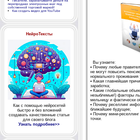
Писатели, зарабатывайте деньги на
перепродаже электронных книг под
собственной торговой маркой!
Как создать видео для YouTube
НейроТексты
Вы узнаете:
• Почему любые правител
не могут повысить пенси
нормального проживания 
• Какая главнейшая причи
заработка;
• Какие глобальные объек
незыблемые!) факторы ль
мельницу и фактически о
• Почему реселлинг инфо
Как с помощью нейросетей
ближайшее будущее;
быстро и без вложений
• Почему мини-реселлинг
создавать качественные статьи
точки.
для своего блога
Узнать подробнее>>