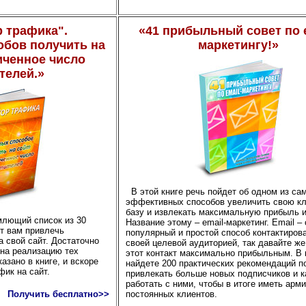
р трафика".
«41 прибыльный совет по e
обов получить на
маркетингу!»
иченное число
телей.»
В этой книге речь пойдет об одном из са
эффективных способов увеличить свою к
базу и извлекать максимальную прибыль и
млющий список из 30
Название этому – email-маркетинг. Email –
ут вам привлечь
популярный и простой способ контактирова
 свой сайт. Достаточно
своей целевой аудиторией, так давайте ж
 на реализацию тех
этот контакт максимально прибыльным. В 
азано в книге, и вскоре
найдете 200 практических рекомендаций по
фик на сайт.
привлекать больше новых подписчиков и к
работать с ними, чтобы в итоге иметь арм
Получить бесплатно>>
постоянных клиентов.