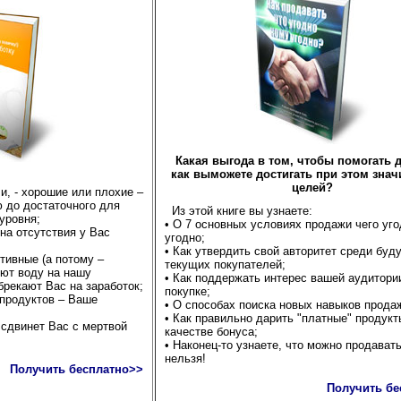
Какая выгода в том, чтобы помогать д
как выможете достигать при этом зна
целей?
и, - хорошие или плохие –
ю до достаточного для
Из этой книге вы узнаете:
уровня;
• О 7 основных условиях продажи чего уг
на отсутствия у Вас
угодно;
• Как утвердить свой авторитет среди буд
тивные (а потому –
текущих покупателей;
ют воду на нашу
• Как поддержать интерес вашей аудитори
брекают Вас на заработок;
покупке;
продуктов – Ваше
• О способах поиска новых навыков прода
• Как правильно дарить "платные" продукт
 сдвинет Вас с мертвой
качестве бонуса;
• Наконец-то узнаете, что можно продавать
нельзя!
Получить бесплатно>>
Получить бе