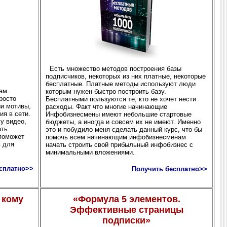
Есть множество методов построения базы
подписчиков, некоторых из них платные, некоторые
бесплатные. Платные методы используют люди
ам.
которым нужен быстро построить базу.
росто
Бесплатными пользуются те, кто не хочет нести
ши мотивы,
расходы. Факт что многие начинающие
я в сети.
Инфобизнесмены имеют небольшие стартовые
у видео,
бюджеты, а иногда и совсем их не имеют. Именно
ать
это и побудило меня сделать данный курс, что бы
 поможет
помочь всем начинающим инфобизнесменам
в для
начать строить свой прибыльный инфобизнес с
минимальными вложениями.
сплатно>>
Получить бесплатно>>
 кому
«Формула 5 элементов.
Эффективные страницы
подписки»