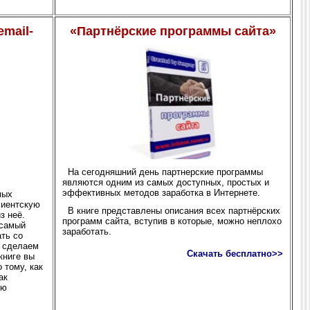
mail-
«Партнёрские программы сайта»
На сегодняшний день партнерские программы
являются одним из самых доступных, простых и
эффективных методов заработка в Интернете.
мых
лиентскую
В книге представлены описания всех партнёрских
з неё.
программ сайта, вступив в которые, можно неплохо
 самый
заработать.
ть со
е сделаем
Скачать бесплатно>>
книге вы
 тому, как
ак
ию