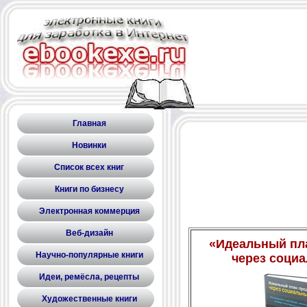
Главная
Новинки
Список всех книг
Книги по бизнесу
Электронная коммерция
Веб-дизайн
«Идеальный пл
Научно-популярные книги
через соци
Идеи, ремёсла, рецепты
Художественные книги