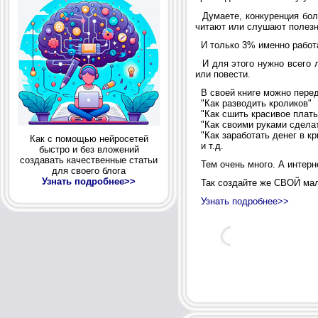
Думаете, конкуренция боль
читают или слушают полез
И только 3% именно работаю
И для этого нужно всего л
или повести.
В своей книге можно перед
"Как разводить кроликов"
"Как сшить красивое плать
"Как своими руками сделат
"Как заработать денег в кр
Как с помощью нейросетей
и т.д.
быстро и без вложений
создавать качественные статьи
Тем очень много. А интерне
для своего блога
Узнать подробнее>>
Так создайте же СВОЙ мале
Узнать подробнее>>