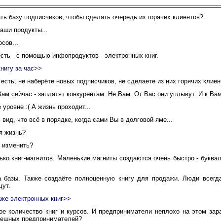
ь базу подписчиков, чтобы сделать очередь из горячих клиентов?
аши продукты...
сов...
сть - с помощью инфопродуктов - электронных книг.
нигу за час>>
есть, не наберёте новых подписчиков, не сделаете из них горячих клиен
м сейчас - заплатят конкурентам. Не Вам. От Вас они уплывут. И к Вам
уровне :( А жизнь проходит...
вид, что всё в порядке, когда сами Вы в долговой яме...
я жизнь?
 изменить?
ко книг-магнитов. Маленькие магниты создаются очень быстро - буквал
базы. Также создаёте полноценную книгу для продажи. Люди всегда
щут.
аже электронных книг>>
 количество книг и курсов. И предприниматели неплохо на этом зар
пешных предпринимателей?