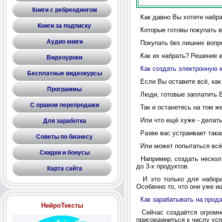
Книги с ребрендингом
Как давно Вы хотите набрат
Книги за подписку
Которые готовы покупать в
Аудио книги
Покупать без лишних вопро
Как их набрать? Решение е
Видеоуроки
Как создать электронную к
Бесплатные видеокурсы
Если Вы оставите всё, как 
Программы
Люди, готовые заплатить Ва
С правом перепродажи
Так и останетесь на том же 
Или что ещё хуже - делать 
Для заработка
Разве вас устраивает така
Советы по бизнесу
Или может попытаться всё
Скидки и бонусы
Например, создать несколь
до 3-х продуктов.
Карта сайта
И это только для набора 
Особенно то, что они уже и
Как зарабатывать на прод
НейроТексты
Сейчас создаётся огромное
присоединиться к числу ус