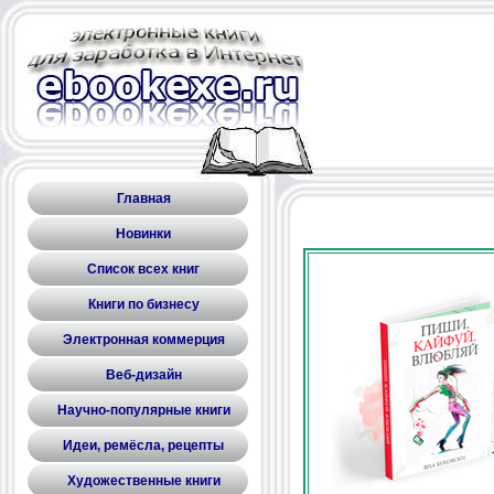
Главная
Новинки
Список всех книг
Книги по бизнесу
Электронная коммерция
Веб-дизайн
Научно-популярные книги
Идеи, ремёсла, рецепты
Художественные книги