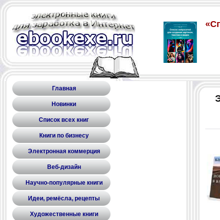
Главная
Новинки
Список всех книг
Книги по бизнесу
Электронная коммерция
Веб-дизайн
Научно-популярные книги
Идеи, ремёсла, рецепты
Художественные книги