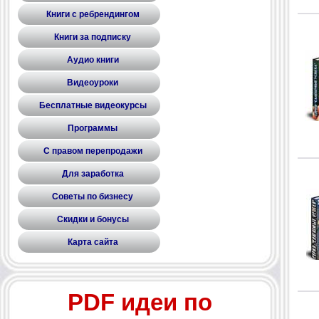
Книги с ребрендингом
Книги за подписку
Аудио книги
Видеоуроки
Бесплатные видеокурсы
Программы
С правом перепродажи
Для заработка
Советы по бизнесу
Скидки и бонусы
Карта сайта
PDF идеи по