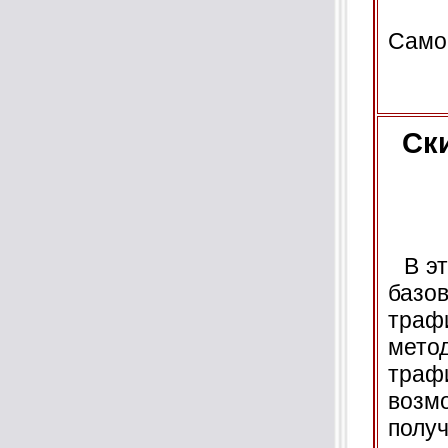
Самое
Ск
В эт
базо
траф
мето
тра
возм
получ