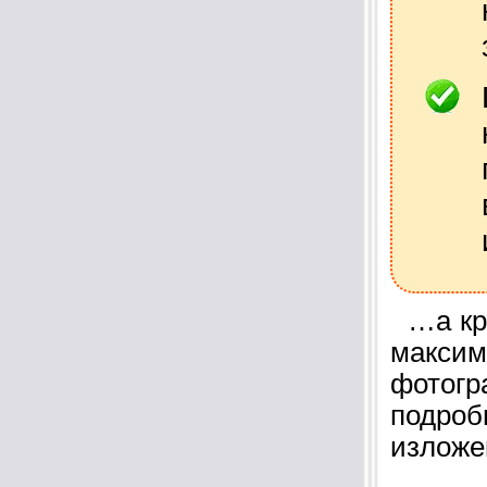
…а кро
макси
фотог
подро
излож