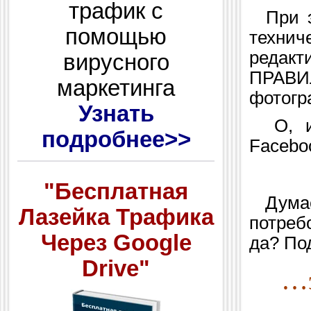
трафик с
При эт
помощью
технич
редак
вирусного
ПРАВИ
маркетинга
фотогр
Узнать
О, и 
подробнее>>
Facebo
"Бесплатная
Думает
Лазейка Трафика
потреб
Через Google
да? По
Drive"
…э