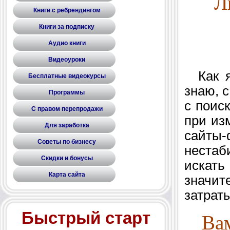
Л
Книги с ребрендингом
Книги за подписку
Аудио книги
Видеоуроки
Как я 
Бесплатные видеокурсы
знаю, 
Программы
с поис
С правом перепродажи
при из
Для заработка
сайты
Советы по бизнесу
нестаб
Скидки и бонусы
искат
Карта сайта
значит
затрат
Быстрый старт
Вам