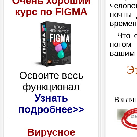
Очень хороший
челове
курс по FIGMA
почты 
времен
Что ес
потом 
вашим 
Э
Освоите весь
функционал
Узнать
Взглян
подробнее>>
Вирусное