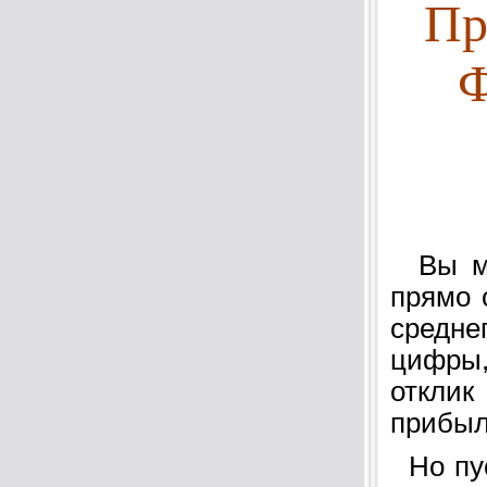
Пр
Ф
Вы мо
прямо 
средне
цифры,
откли
прибыл
Но пус