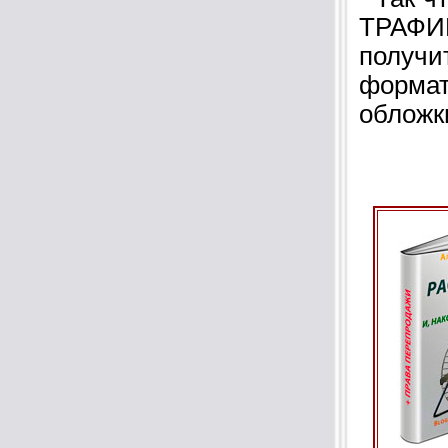
ТРАФИК
получи
форма
обложк