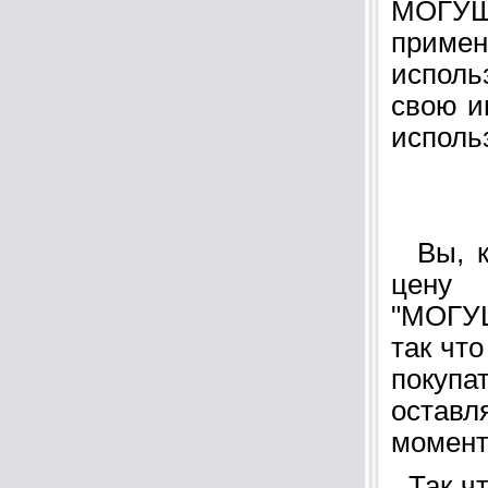
МОГУЩ
прим
исполь
свою и
исполь
Вы, ка
цену 
"МОГУ
так чт
покупа
оставл
момент
Так чт