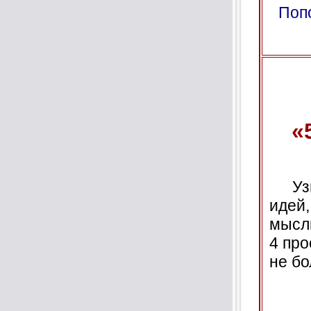
Поп
«
Узна
идей
мысль
4 про
не бо