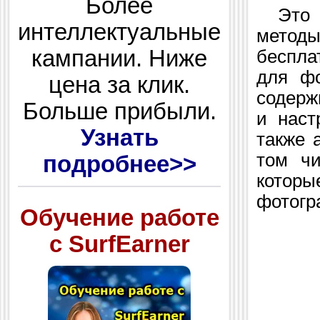
Более
Это но
интеллектуальные
метод
кампании. Ниже
беспла
для фо
цена за клик.
содерж
Больше прибыли.
и наст
Узнать
также 
том чи
подробнее>>
котор
фотогр
Обучение работе
с SurfEarner