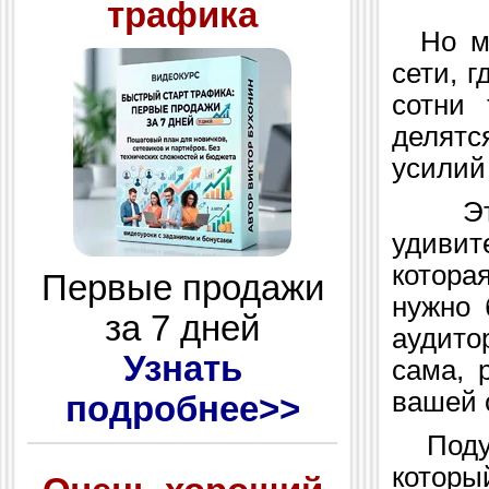
трафика
Но мир
сети, 
сотни
делятс
усилий
Это 
удивит
котора
Первые продажи
нужно 
за 7 дней
аудито
Узнать
сама, 
вашей 
подробнее>>
Подум
которы