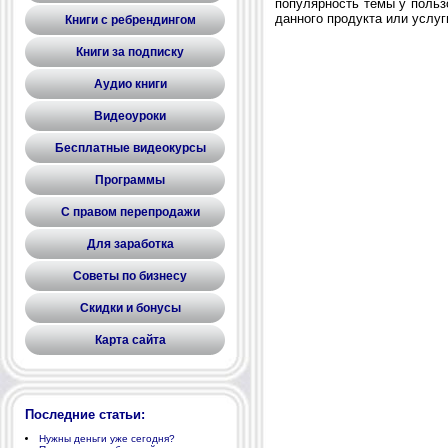
популярность темы у пользо
данного продукта или услуг
Книги с ребрендингом
Книги за подписку
Аудио книги
Видеоуроки
Бесплатные видеокурсы
Программы
С правом перепродажи
Для заработка
Советы по бизнесу
Скидки и бонусы
Карта сайта
Последние статьи:
Нужны деньги уже сегодня?