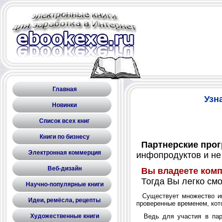
Главная
Узн
Новинки
Список всех книг
Книги по бизнесу
Партнерские прог
Электронная коммерция
инфопродуктов и не
Веб-дизайн
Вы владеете комп
Тогда Вы легко смо
Научно-популярные книги
Существует множество инф
Идеи, ремёсла, рецепты
проверенные временем, кот
Ведь для участия в партн
Художественные книги