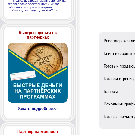
Писатели, зарабатывайте деньги на
перепродаже электронных книг под
собственной торговой маркой!
Как создать видео для YouTube
Быстрые деньги на
партнёрках
Реселлерская лиц
Книга в формате 
Готовый продающи
Готовая страница 
Банеры;
Исходники графи
Узнать подробнее>>
Готовые письма д
Партнер на миллион