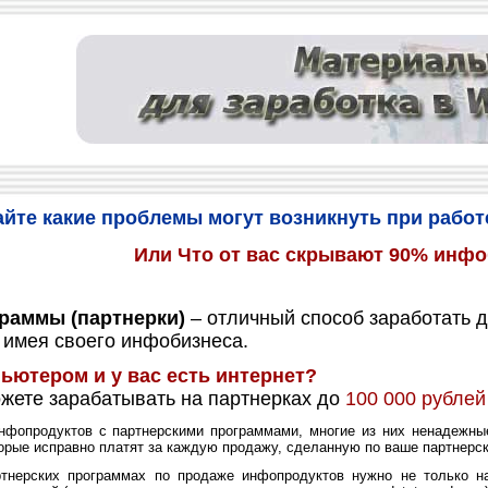
айте какие проблемы могут возникнуть при работ
Или Что от вас скрывают 90% инф
раммы (партнерки)
– отличный способ заработать д
 имея своего инфобизнеса.
ьютером и у вас есть интернет?
жете зарабатывать на партнерках до
100 000 рублей
опродуктов с партнерскими программами, многие из них ненадежные,
орые исправно платят за каждую продажу, сделанную по ваше партнерск
ерских программах по продаже инфопродуктов нужно не только най