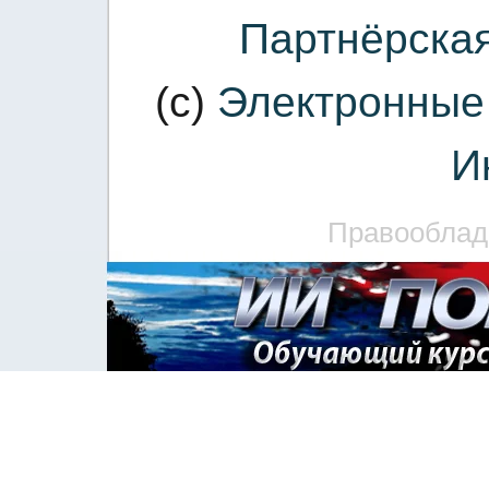
Партнёрска
(c)
Электронные 
И
Правооблад