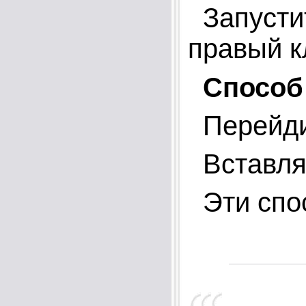
Запустит
правый к
Cпособ
Перейди
Вставляе
Эти спо