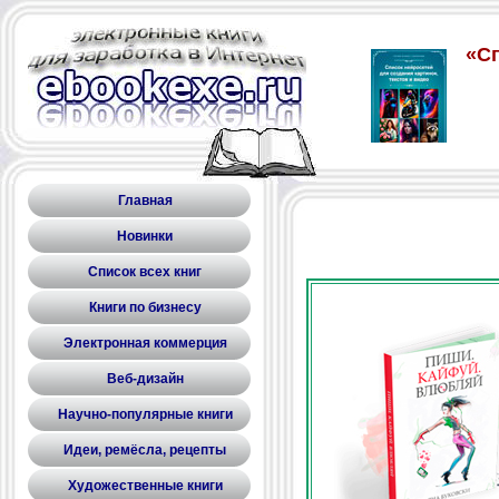
Главная
Новинки
Список всех книг
Книги по бизнесу
Электронная коммерция
Веб-дизайн
Научно-популярные книги
Идеи, ремёсла, рецепты
Художественные книги