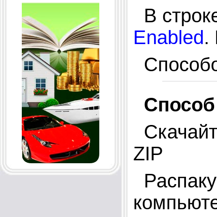
В cтрок
Enabled
.
Способо
Cпособ
Скачайт
ZIP
Распакуй
компьют