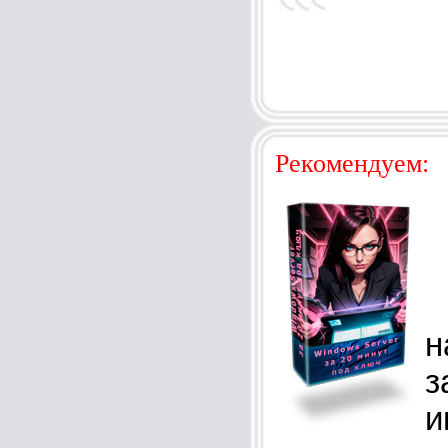
Рекомендуем:
П
н
з
и