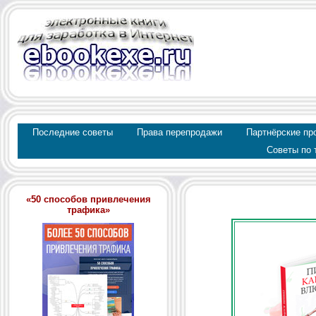
Последние советы
Права перепродажи
Партнёрские пр
Советы по 
«50 способов привлечения
трафика»