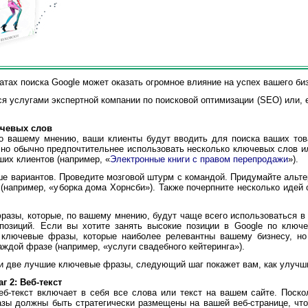
тах поиска Google может оказать огромное влияние на успех вашего би
 услугами экспертной компании по поисковой оптимизации (SEO) или, е
ючевых слов
 вашему мнению, ваши клиенты будут вводить для поиска ваших това
, но обычно предпочтительнее использовать несколько ключевых слов и
ших клиентов (например, «
Электронные книги с правом перепродажи
»).
 вариантов. Проведите мозговой штурм с командой. Придумайте альте
(например, «уборка дома Хорнсби»). Также почерпните несколько идей с
зы, которые, по вашему мнению, будут чаще всего использоваться в п
позиций. Если вы хотите занять высокие позиции в Google по ключе
 ключевые фразы, которые наиболее релевантны вашему бизнесу, но
аждой фразе (например, «услуги свадебного кейтеринга»).
и две лучшие ключевые фразы, следующий шаг покажет вам, как улучши
г 2: Веб-текст
-текст включает в себя все слова или текст на вашем сайте. Поско
зы должны быть стратегически размещены на вашей веб-странице, что