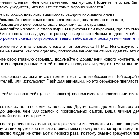
чевым словам. Чем они заметнее, тем лучше. (Помните, что, как бы
тому убедитесь, что ваш текст также хорошо читается.)
 как можно повысить значимость каждого ключевого слова:
азмещайте ключевые слова в заголовках, желательно в начале;
азмещайте ключевые слова в верхней части страницы;
ыделяйте ключевые слова жирным шрифтом или курсивом, где это уме
место ссылки на другую страницу с надписью «Нажмите здесь, чтобы 
огромные скачки популярности ваших веб-сайтов и резко увеличивайте 
лючите эти ключевые слова в тег заголовка HTML. Используйте св
вы не знаете, как это сделать, попросите веб-разработчика сделать это 
те свою главную страницу, подумайте о добавлении нового контента, н
и информационных статей о ваших продуктах и услугах. (Если вы не 
поисковые системы читают только текст, а не изображения. Веб-разрабо
телей, или используют Flash для анимации, но это серьёзное препятст
сайта на ваш сайт (а не с вашего) воспринимается поисковыми систе
т качество, а не количество ссылок. Другие сайты должны быть релева
здо ценнее, чем 500 ссылок с произвольных сайтов. Ваша личная де
онлайн-сеть в интернете.
всех релевантных сайтов, которые могли бы ссылаться на вас, наприм
у из них дружеское письмо с описанием преимуществ, которые получат и
инство людей не отвечают с первого раза, поэтому обычно требуется по