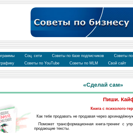
ограммы
Соц. сети
Советы по базе подписчиков
Советы по
трафику
Советы по YouTube
Советы по MLM
Свой сайт
«Сделай сам»
Пиши. Кай
Книга с психолого-т
Как тебе продавать не продавая через архинадёжну
Поможет трансформационная книга-тренинг с упр
продающие тексты.