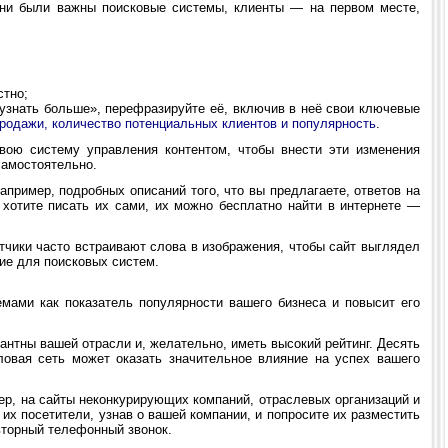
 ни были важны поисковые системы, клиенты — на первом месте,
стно;
узнать больше», перефразируйте её, включив в неё свои ключевые
продажи, количество потенциальных клиентов и популярность
.
ою систему управления контентом, чтобы внести эти изменения
самостоятельно.
апример, подробных описаний того, что вы предлагаете, ответов на
хотите писать их сами, их можно бесплатно найти в интернете —
тчики часто встраивают слова в изображения, чтобы сайт выглядел
вие для поисковых систем.
мами как показатель популярности вашего бизнеса и повысит его
нтны вашей отрасли и, желательно, иметь высокий рейтинг. Десять
ловая сеть может оказать значительное влияние на успех вашего
ер, на сайты неконкурирующих компаний, отраслевых организаций и
х посетители, узнав о вашей компании, и попросите их разместить
вторный телефонный звонок.