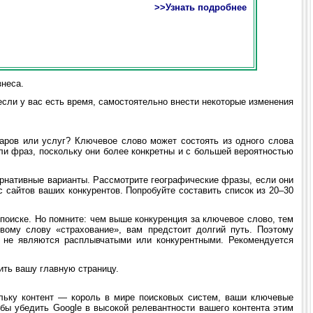
>>Узнать подробнее
знеса.
сли у вас есть время, самостоятельно внести некоторые изменения
ров или услуг? Ключевое слово может состоять из одного слова
ли фраз, поскольку они более конкретны и с большей вероятностью
рнативные варианты. Рассмотрите географические фразы, если они
 сайтов ваших конкурентов. Попробуйте составить список из 20–30
оиске. Но помните: чем выше конкуренция за ключевое слово, тем
вому слову «страхование», вам предстоит долгий путь. Поэтому
 не являются расплывчатыми или конкурентными. Рекомендуется
ть вашу главную страницу.
льку контент — король в мире поисковых систем, ваши ключевые
бы убедить Google в высокой релевантности вашего контента этим