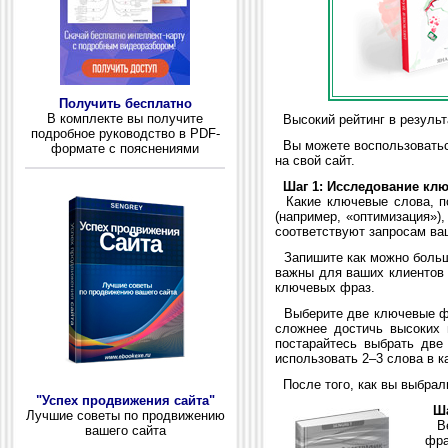
Получить бесплатно
В комплекте вы получите
Высокий рейтинг в результа
подробное руководство в PDF-
Вы можете воспользоваться
формате с пояснениями
на свой сайт.
Шаг 1: Исследование кл
Какие ключевые слова, по
(например, «оптимизация»)
соответствуют запросам ва
Запишите как можно больше
важны для ваших клиентов 
ключевых фраз.
Выберите две ключевые фра
сложнее достичь высоких 
постарайтесь выбрать две
использовать 2–3 слова в к
После того, как вы выбрал
"Успех продвижения сайта"
Ша
Лучшие советы по продвижению
Веб
вашего сайта
фра