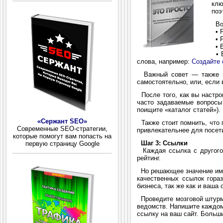
клю
поэ
Вот
• Р
• Р
• В
• В
слова, например:
Создайте 
Важный совет — также вк
самостоятельно, или, если 
После того, как вы настрои
часто задаваемые вопросы 
поищите «каталог статей»).
«Сержант SEO»
Также стоит помнить, что 
Современные SEO-стратегии,
привлекательнее для посети
которые помогут вам попасть на
Шаг 3: Ссылки
первую страницу Google
Каждая ссылка с другого 
рейтинг.
Но решающее значение имее
качественных ссылок гора
бизнеса, так же как и ваша 
Проведите мозговой штурм 
ведомств. Напишите каждом
ссылку на ваш сайт. Больш