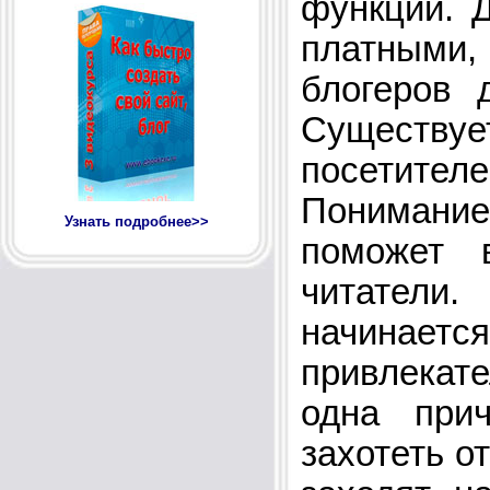
функций. 
платными,
блогеров 
Существу
посетител
Понимание
Узнать подробнее>>
поможет 
читатели
начинаетс
привлекат
одна при
захотеть о