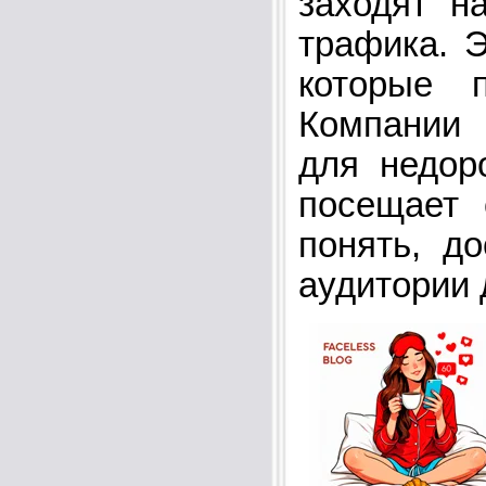
заходят н
трафика. 
которые 
Компании 
для недор
посещает 
понять, д
аудитории 