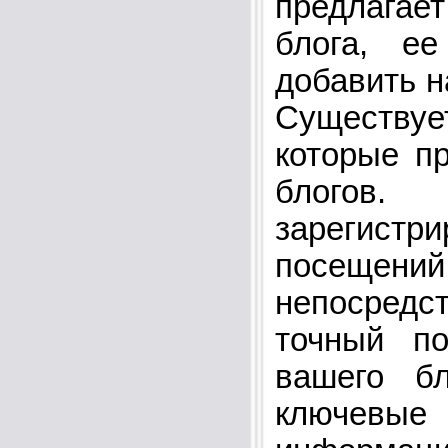
предлагае
блога, е
добавить н
Существуе
которые п
блогов
зарегистр
посещений
непосредст
точный по
вашего б
ключевы