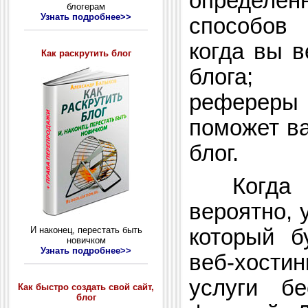
определен
блогерам
Узнать подробнее>>
способов 
когда вы в
Как раскрутить блог
блога; о
рефереры
поможет ва
блог.
Когда вы
вероятно, 
И наконец, перестать быть
который б
новичком
Узнать подробнее>>
веб-хост
услуги б
Как быстро создать свой сайт,
блог