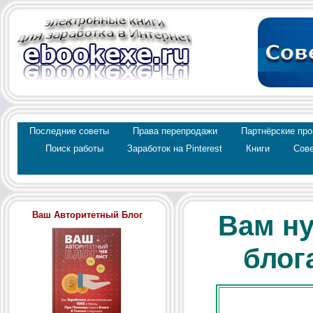
Последние советы
Права перепродажи
Партнёрские пр
Поиск работы
Заработок на Pinterest
Книги
Сове
Ваш Авторитетный Блог
Вам ну
блога