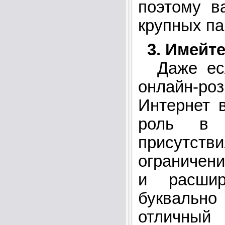
поэтому в
крупных па
3. Имейт
Даже есл
онлайн-ро
Интернет 
роль в 
присутст
ограничен
и расшир
буквальн
отличный