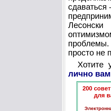
сдаваться 
предприн
Лесонск
оптимизмо
проблемы. 
просто не 
Хотите у
лично вам
200 сове
для в
Электронна