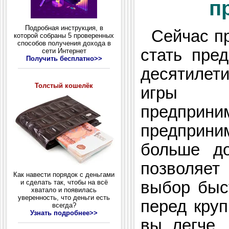
п
Подробная инструкция, в
Сейчас пр
которой собраны 5 проверенных
способов получения дохода в
стать пре
сети Интернет
Получить бесплатно>>
десятилет
Толстый кошелёк
игры 
предприн
предприн
больше до
позволяе
Как навести порядок с деньгами
выбор быс
и сделать так, чтобы на всё
хватало и появилась
уверенность, что деньги есть
перед кру
всегда?
Узнать подробнее>>
вы легче,