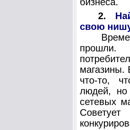
бизнеса.
2.
На
свою ниш
Времена
прошли.
потребит
магазины.
что-то, ч
людей, но
сетевых м
Советует
конкурир