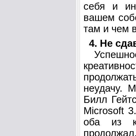
себя и и
вашем собс
там и чем 
4. Не сда
Успешное 
креативн
продолжать
неудачу. М
Билл Гейт
Microsoft 3
оба из к
продолжал