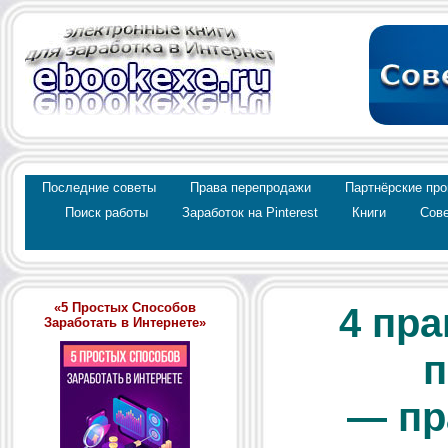
Последние советы
Права перепродажи
Партнёрские пр
Поиск работы
Заработок на Pinterest
Книги
Сове
«5 Простых Способов
4 пр
Заработать в Интернете»
п
— пр