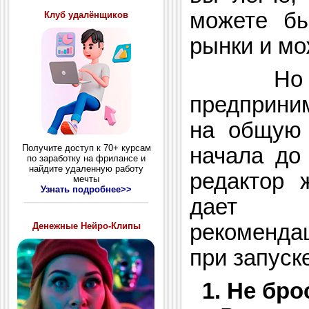
можете бы
Клуб удалёнщиков
рынки и мо
Но чт
предприни
на общую 
Получите доступ к 70+ курсам
начала до
по заработку на фрилансе и
найдите удаленную работу
редактор 
мечты
Узнать подробнее>>
дает н
рекоменда
Денежные Нейро-Клипы
при запуск
1. Не бр