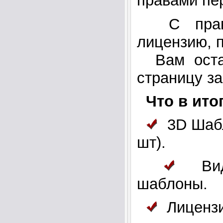
правами пе
С правам
лицензию, 
Вам остан
страницу за
Что в ито
3D Шабл
шт).
Видео
шаблоны.
Лицензи