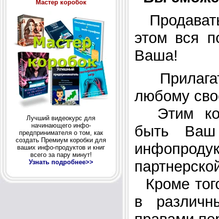
Мастер коробок
Продавать
этом вся п
Ваша!
Прилагать
любому сво
Этим ком
Лучший видеокурс для
начинающего инфо-
быть Ваш 
предпринимателя о том, как
создать Премиум коробки для
инфопро
ваших инфо-продуктов и книг
всего за пару минут!
партнерско
Узнать подробнее>>
Кроме того
в различн