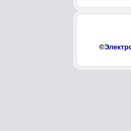
©
Электр