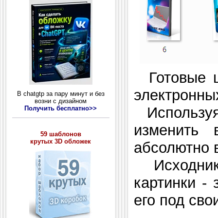
Готовые ш
электронных
В chatgtp за пару минут и без
возни с дизайном
Используя
Получить бесплатно>>
изменить 
59 шаблонов
крутых 3D обложек
абсолютно в
Исходники
картинки -
его под сво