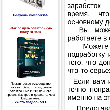
заработок 
время, чт
Получить комплект>>
основному д
Вы можете
«Как создать электронную
книгу за час»
работаете в 
Можете р
подработку 
того, что д
что-то серье
Если вам ин
Практическое руководство
покажет Вам, что создавать
точно понра
электронные книги намного
проще, быстрее и дешевле, чем
именно на эт
Вы думаете.
Узнать подробнее>>
Представля