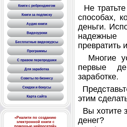
Не тратьте 
Книги с ребрендингом
способах, к
Книги за подписку
Аудио книги
деньги. Исп
Видеоуроки
надежные 
Бесплатные видеокурсы
превратить 
Программы
Многие ус
С правом перепродажи
первые де
Для заработка
заработке.
Советы по бизнесу
Представьте
Скидки и бонусы
этим сделать
Карта сайта
Вы хотите з
«Реалити по созданию
денег?
электронной книги с
помощью нейросетей»