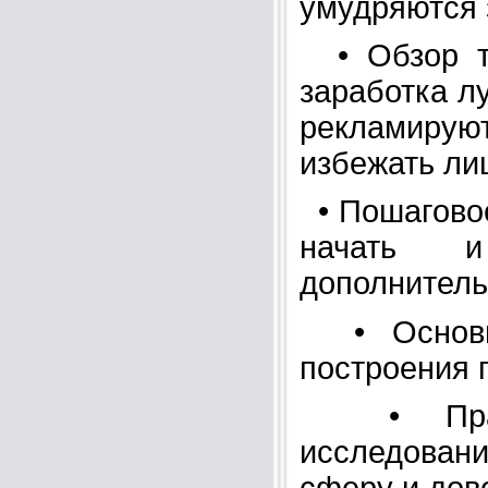
умудряются 
• Обзор то
заработка л
рекламируют
избежать ли
• Пошаговое
начать и
дополнитель
• Основы 
построения 
• Правил
исследовани
сферу и дов