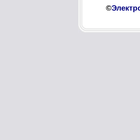
©
Электр