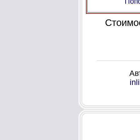
Попо
Стоимо
Ав
in