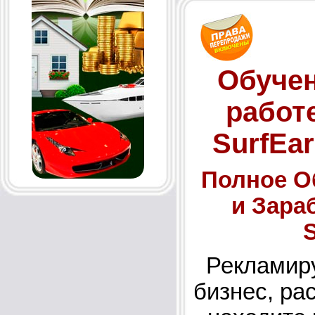
Обуче
работе
SurfEar
Полное О
и Зара
S
Рекламиру
бизнес, ра