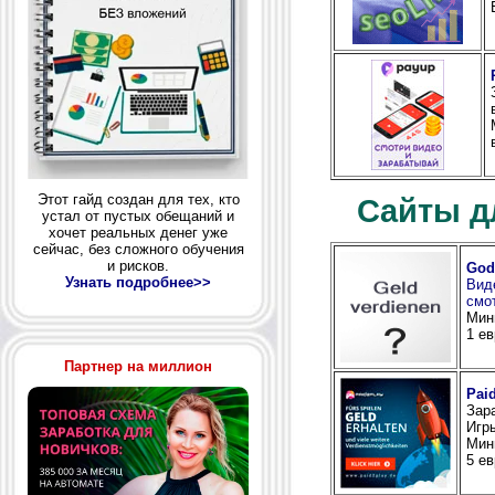
Этот гайд создан для тех, кто
Сайты д
устал от пустых обещаний и
хочет реальных денег уже
сейчас, без сложного обучения
и рисков.
God
Узнать подробнее>>
Вид
смо
Мин
1 ев
Партнер на миллион
Pai
Зар
Игр
Мин
5 ев