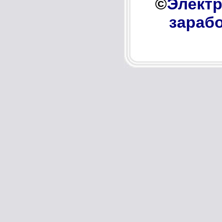
©
Электр
зарабо