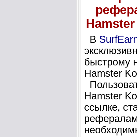
рефер
Hamster
В
SurfEar
эксклюзивн
быстрому 
Hamster Ko
Пользовате
Hamster Ko
ссылке, ст
рефералам
необходим