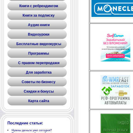
Книги с ребрендингом
Книги за подписку
Аудио книги
Видеоуроки
Бесплатные видеокурсы
Программы
С правом перепродажи
Для заработка
Советы по бизнесу
Скидки и бонусы
Карта сайта
Последние статьи:
Нужны деньги уже сегодня?