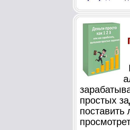
В
а
зарабатыв
простых за
поставить 
просмотрет