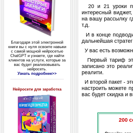
20 и 21 уроки по
интересный виджет,
на вашу рассылку г
т.д.
И в конце подводим
дальнейшая стратег
Благодаря этой электронной
книги вы с нуля освоите навыки
У вас есть возможн
с самой мощной нейросетью
ChatGPT и узнаете, где найти
Первый тариф это
клиентов на услуги, которые за
вас будет реализовывать
записано это реали
нейросеть.
реалити.
Узнать подробнее>>
И второй пакет - э
настроить можете п
Нейросети для заработка
вас будет скидка и 
200 