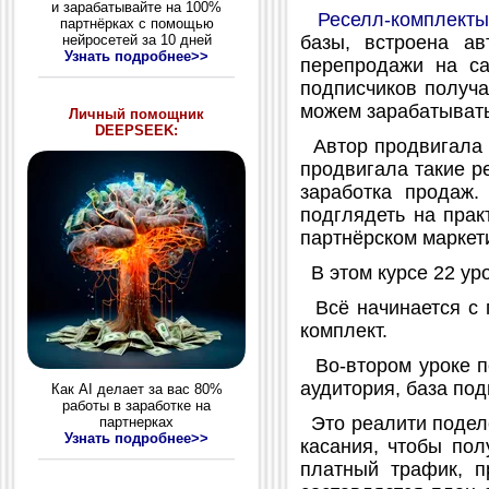
и зарабатывайте на 100%
Реселл-комплекты
партнёрках с помощью
базы, встроена а
нейросетей за 10 дней
Узнать подробнее>>
перепродажи на са
подписчиков получа
можем зарабатывать
Личный помощник
DEEPSEEK:
Автор продвигала 
продвигала такие р
заработка продаж.
подглядеть на прак
партнёрском маркети
В этом курсе 22 ур
Всё начинается с п
комплект.
Во-втором уроке п
аудитория, база под
Как AI делает за вас 80%
работы в заработке на
Это реалити поделе
партнерках
Узнать подробнее>>
касания, чтобы пол
платный трафик, п