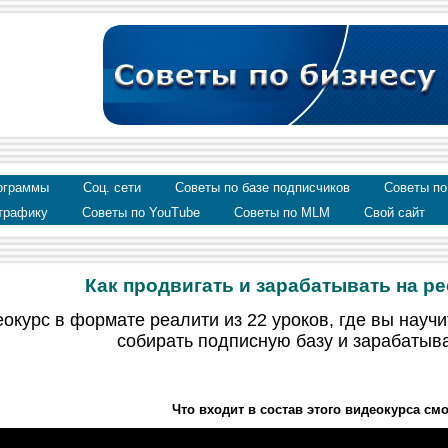
ограммы
Соц. сети
Советы по базе подписчиков
Советы по
трафику
Советы по YouTube
Советы по MLM
Свой сайт
Как продвигать и зарабатывать на р
урс в формате реалити из 22 уроков, где вы научи
собирать подписную базу и зарабатыва
Что входит в состав этого видеокурса смо