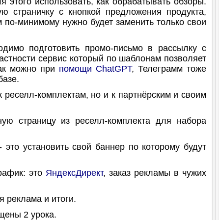
я этого использовать, как обрабатывать обзоры.
ую страничку с кнопкой предложения продукта,
м по-минимому нужно будет заменить только свои
одимо подготовить промо-письмо в рассылку с
астности сервис который по шаблонам позволяет
как можно при
помощи ChatGPT
, Телеграмм тоже
базе.
 реселл-комплектам, но и к партнёрским и своим
ю страницу из реселл-комплекта для набора
 это установить свой баннер по которому будут
рафик: это
ЯндексДирект
, заказ рекламы в чужих
я реклама и итоги.
щены 2 урока.