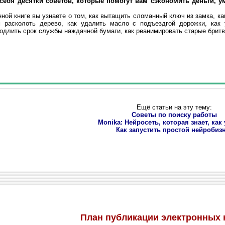
себя десятки советов, которые помогут вам сэкономить деньги, у
ой книге вы узнаете о том, как вытащить сломанный ключ из замка, как
м расколоть дерево, как удалить масло с подъездгой дорожки, как
родлить срок службы наждачной бумаги, как реанимировать старые бритв
Ещё статьи на эту тему:
Советы по поиску работы
Monika: Нейросеть, которая знает, как
Как запустить простой нейробиз