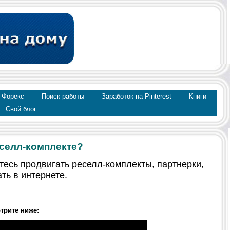
 Форекс
Поиск работы
Заработок на Pinterest
Книги
Свой блог
еселл-комплекте?
тесь продвигать реселл-комплекты, партнерки,
ть в интернете.
трите ниже: