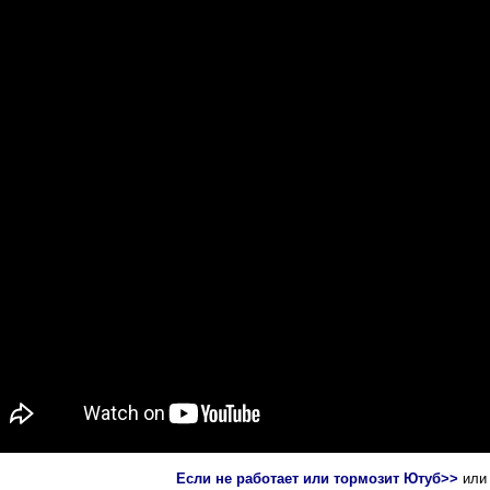
Если не работает или тормозит Ютуб>>
или 