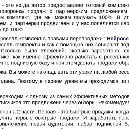
- это когда автор предоставляет готовый комплек
втоворонка продаж с партнёрским предложение
м комплект, где мы можем получать 100%. В ито
ем, и партнёрки продвигаем и у нас появляется сво
 до 100%.
реселл-комплект с правами перепродажи
"Нейросе
еселл-комплекты и как с помощью них собирают по
 Сколько было вложений, сколько заработано, с
тике, как именно эффективно работать с реселл-ко
нге подписную базу и при этом делать продажи обра
ока. Вы можете накладывать эти уроки на любой ресе
лана. Поэтому в первом уроке мы проходимся по пл
ереходим к одному из самых эффективных методов 
писчиков это продвижени через обзоры. Рекомендуем
но на 2 части. Первая - это быстрые продажи: когда
учить первые быстрые продажи. И заработать перв
ривлечение новой аудитории, набор подписной ба