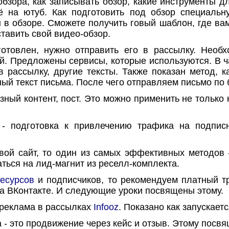
обзора, как записывать обзор, какие инструменты дл
сё на ютуб. Как подготовить под обзор специальн
 в обзоре. Сможете получить говый шаблон, где ва
ставить свой видео-обзор.
товлен, нужно отправить его в рассылку. Необх
. Предложены сервисы, которые используются. В ч
в рассылку, другие тексты. Также показан метод, 
ый текст письма. После чего отправляем письмо по 
ый контент, пост. Это можно применить не только к
подготовка к привлечению трафика на подписну
ой сайт, то один из самых эффективных методов -
ться на лид-магнит из реселл-комплекта.
ресурсов
и подписчиков, то рекомендуем платный т
а ВКонтакте. И следующие уроки посвящены этому.
реклама в рассылках
Infooz
. Показано как запускаетс
- это продвижение через кейс и отзыв. Этому посвя