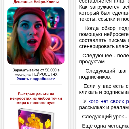
составляется план 
Денежные Нейро-Клипы
Как загружается в
который был сделан
тексты, ссылки и по
Когда обзор подго
помощью нейросетей
составлять письма 
сгенерировать класн
Следующее - полезн
продуктам.
Зарабатывайте от 50.000 в
Следующий шаг - 
месяц на НЕЙРОСЕТЯХ
подписчиков.
Узнать подробнее>>
Если у вас есть св
кликать и родписыва
Быстрые деньги на
нейросетях из любой точки
У
кого нет своих 
мира с полного нуля
рассылках и реалам
Следующий урок - 
Ещё одна методика 