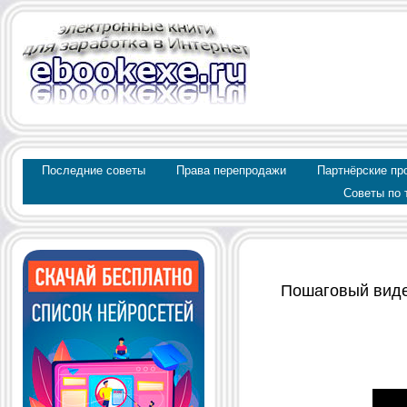
Последние советы
Права перепродажи
Партнёрские пр
Советы по 
Пошаговый видеок