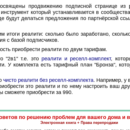
священы продвижению подписной странице из ре
 инструмент который устанавливается в сообществ
де будут делаться предложения по партнёрской ссы
 итоги реалити: сколько было заработано, сколько
ия с базой подписчиков.
ость приобрести реалити по двум тарифам.
 "2в1" т.е. это
реалити и реселл-комплект
, кото
ти. У комплекта есть тарифный план "Бронза", кот
то
чисто реалити без реселл-комплекта
. Например, у 
риобрести это реалити и по нему настроить ваш друг
вы сможете приобрести за 990.
советов по решению проблем для вашего дома и 
Электронная книга + Права перепродажи