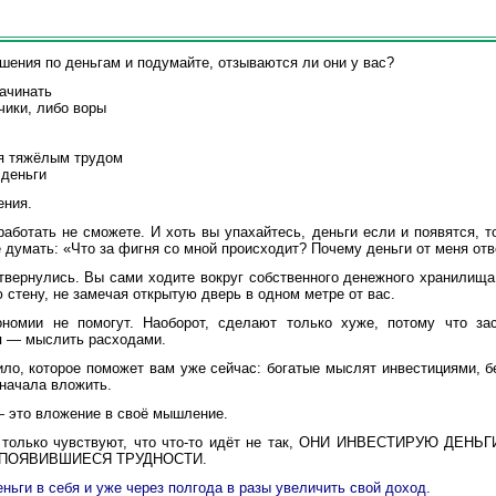
ения по деньгам и подумайте, отзываются ли они у вас?
начинать
ики, либо воры
я тяжёлым трудом
 дeньги
ения.
aботать не сможете. И хоть вы упахайтесь, дeньги если и появятся, т
 думать: «Что за фигня со мной происходит? Почему дeньги от меня от
твернулись. Вы сами ходите вокруг собственного денежного хранилища 
стену, не замечая открытую дверь в одном метре от вас.
омии не помогут. Наоборот, сделают только хуже, потому что за
я — мыслить расходами.
о, которое поможет вам уже сейчас: богатые мыслят инвeстициями, б
начала вложить.
это вложение в своё мышление.
 только чувствуют, что что-то идёт не так, ОНИ ИНВЕСТИРУЮ ДЕ
ПОЯВИВШИЕСЯ ТРУДНОСТИ.
ньги в себя и уже через полгода в разы увеличить свой дoход.