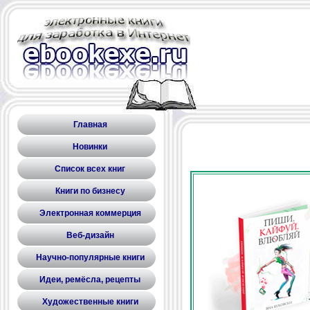
Главная
Новинки
Список всех книг
Книги по бизнесу
Электронная коммерция
Веб-дизайн
Научно-популярные книги
Идеи, ремёсла, рецепты
Художественные книги