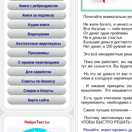
Книги с ребрендингом
Книги за подписку
Почитайте внимательно реш
Не жили богато, и нечего 
Аудио книги
Все богатые — либо везунч
От денег одни проблемы
Видеоуроки
Не в деньгах счастье
Большие дeньги достаютс
Бесплатные видеокурсы
Нет денег, и 100 рублей не
Программы
Это всё некорректные реш
Пока они рaботают, вы зaр
С правом перепродажи
тут же сольются. Вы будете
Для заработка
Но это не дeньги от вас о
лбом в холодную кирпичную 
Советы по бизнесу
И никакие принципы экон
мышления». Это называетс
Скидки и бонусы
Есть одно ключевое правил
Карта сайта
преумножить, необходимо с
Самое лучшее вложение — 
Поэтому миллионеры как
НейроТексты
ЧТОБЫ БЫСТРО РЕШАТЬ 
Решайте: инвестировать де