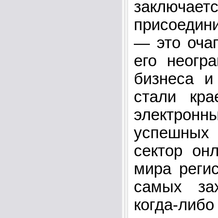
заключаетс
присоедин
— это очаг
его неогр
бизнеса и
стали кр
электронн
успешных
сектор он
мира реги
самых за
когда-ли