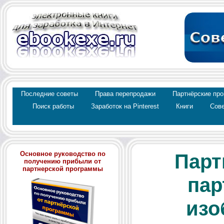
Последние советы
Права перепродажи
Партнёрские пр
Поиск работы
Заработок на Pinterest
Книги
Сове
Oсновное руководство по
Парт
получению прибыли от
партнерской программы
пар
изо