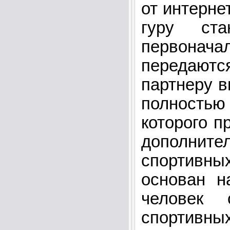
от интерне
гуру ст
первона
передаютс
партнеру 
полностью
которого п
дополни
спортивных
основан н
человек 
спортивны