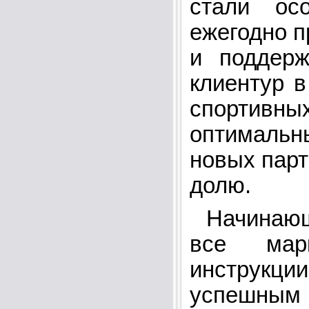
стали ос
ежегодно 
и поддер
клиентур в
спортив
оптималь
новых пар
долю.
Начинающе
все мар
инструкц
успешным