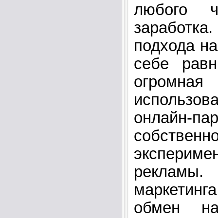
любого ч
заработка.
подхода на
себе равн
огромна
использов
онлайн-па
собствен
экспериме
рекламы
маркетин
обмен н