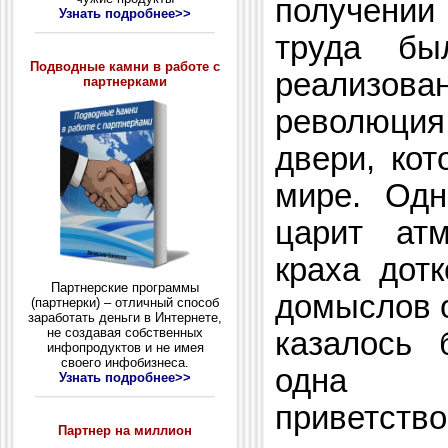
получении
Узнать подробнее>>
труда бы
Подводные камни в работе с
реализова
партнерками
революция
двери, ко
мире. Одн
царит ат
краха дот
Партнерские программы
домыслов о
(партнерки) – отличный способ
заработать деньги в Интернете,
не создавая собственных
казалось 
инфопродуктов и не имея
своего инфобизнеса.
одна он
Узнать подробнее>>
приветств
Партнер на миллион