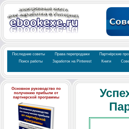
Последние советы
Права перепродажи
Партнёрские пр
Поиск работы
Заработок на Pinterest
Книги
Сове
Oсновное руководство по
Успе
получению прибыли от
партнерской программы
Пар