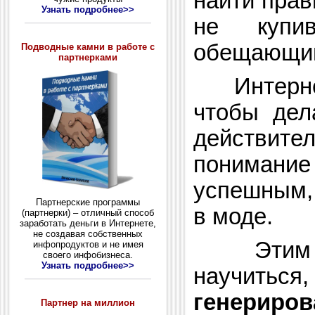
найти прав
Узнать подробнее>>
не купи
обещающий
Подводные камни в работе с
партнерками
Интернет
чтобы дел
действи
понимание
успешным, 
Партнерские программы
в моде.
(партнерки) – отличный способ
заработать деньги в Интернете,
не создавая собственных
Этим в
инфопродуктов и не имея
своего инфобизнеса.
Узнать подробнее>>
научить
генерир
Партнер на миллион