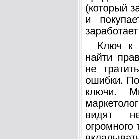
(который з
и покупае
заработает
Ключ к у
найти пра
не тратит
ошибки. По
ключи. М
маркетоло
видят н
огромного
вкладыва