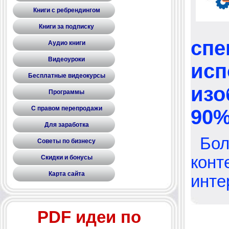
Книги с ребрендингом
Книги за подписку
спе
Аудио книги
Видеоуроки
исп
Бесплатные видеокурсы
изо
Программы
С правом перепродажи
90%
Для заработка
Бол
Советы по бизнесу
конт
Скидки и бонусы
Карта сайта
инте
PDF идеи по