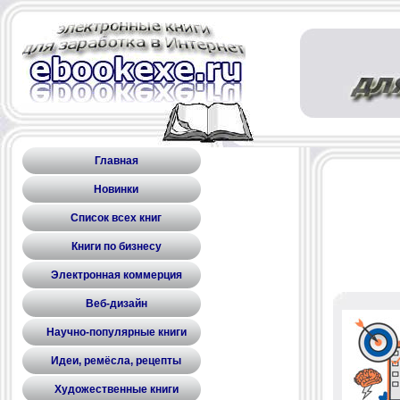
Главная
Новинки
Список всех книг
Книги по бизнесу
Электронная коммерция
Веб-дизайн
Научно-популярные книги
Идеи, ремёсла, рецепты
Художественные книги