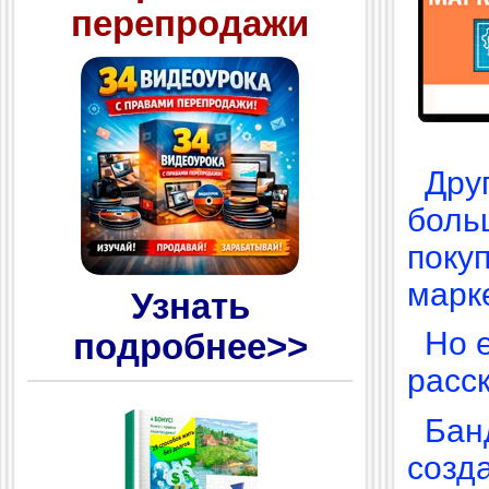
перепродажи
Дру
боль
поку
марке
Узнать
Но 
подробнее>>
расск
Бан
созд