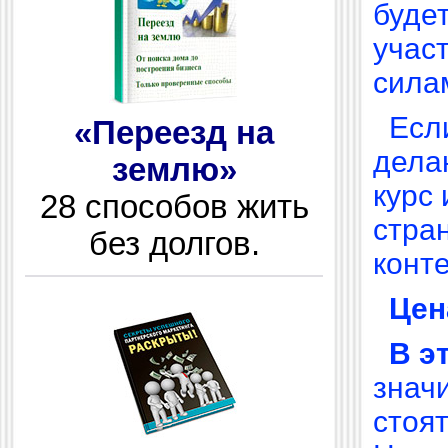
буде
участ
сила
Есл
«Переезд на
дела
землю»
курс 
28 способов жить
стра
без долгов.
конте
Цен
В э
знач
стоят