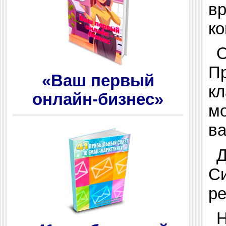
вр
ко
О
П
«Ваш первый
кл
онлайн-бизнес»
мо
ва
Д
Си
ре
Н