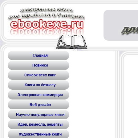
Главная
Новинки
Список всех книг
Книги по бизнесу
Электронная коммерция
Веб-дизайн
Научно-популярные книги
Идеи, ремёсла, рецепты
Художественные книги