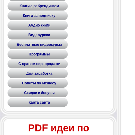
Книги с ребрендингом
Книги за подписку
Аудио книги
Видеоуроки
Бесплатные видеокурсы
Программы
С правом перепродажи
Для заработка
Советы по бизнесу
Скидки и бонусы
Карта сайта
PDF идеи по