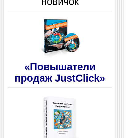
новичок
«Повышатели
продаж JustClick»