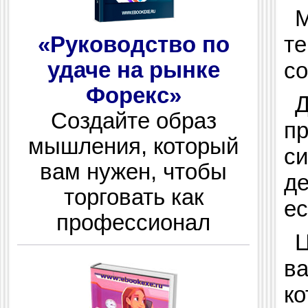
М
те
«Руководство по
с
удаче на рынке
Форекс»
Д
Создайте образ
пр
мышления, который
си
вам нужен, чтобы
де
торговать как
ес
профессионал
Ц
ва
ко