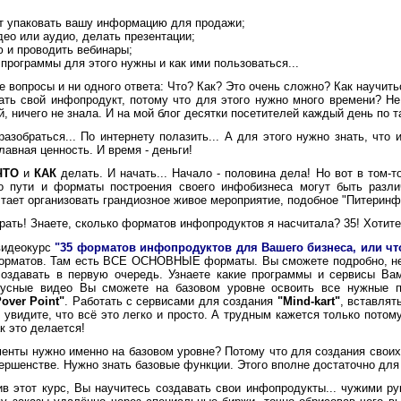
ат упаковать вашу информацию для продажи;
ео или аудио, делать презентации;
ю и проводить вебинары;
 программы для этого нужны и как ими пользоваться...
 вопросы и ни одного ответа: Что? Как? Это очень сложно? Как научить
ь свой инфопродукт, потому что для этого нужно много времени? Не 
й, ничего не знала. И на мой блог десятки посетителей каждый день по 
обраться... По интернету полазить... А для этого нужно знать, что и
лавная ценность. И время - деньги!
ЧТО
и
КАК
делать. И начать... Начало - половина дела! Но вот в том-т
о пути и форматы построения своего инфобизнеса могут быть различ
тает организовать грандиозное живое мероприятие, подобное "Питеринф
рать! Знаете, сколько форматов инфопродуктов я насчитала? 35! Хотите
видеокурс
"35 форматов инфопродуктов для Вашего бизнеса, или чт
форматов. Там есть ВСЕ ОСНОВНЫЕ форматы. Вы сможете подробно, не 
создавать в первую очередь. Узнаете какие программы и сервисы Ва
нусные видео Вы сможете на базовом уровне освоить все нужные п
Pover Point"
. Работать с сервисами для создания
"Mind-kart"
, вставлят
 увидите, что всё это легко и просто. А трудным кажется только потому
к это делается!
нты нужно именно на базовом уровне? Потому что для создания свои
ершенстве. Нужно знать базовые функции. Этого вполне достаточно для
этот курс, Вы научитесь создавать свои инфопродукты... чужими рук