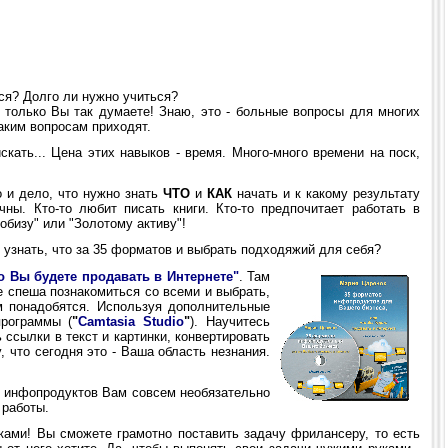
ся? Долго ли нужно учиться?
только Вы так думаете! Знаю, это - больные вопросы для многих
таким вопросам приходят.
скать... Цена этих навыков - время. Много-много времени на поск,
о и дело, что нужно знать
ЧТО
и
КАК
начать и к какому результату
ны. Кто-то любит писать книги. Кто-то предпочитает работать в
обизу" или "Золотому активу"!
 узнать, что за 35 форматов и выбрать подходяжий для себя?
о Вы будете продавать в Интернете"
. Там
спеша познакомиться со всеми и выбрать,
м понадобятся. Используя дополнительные
рограммы (
"
Camtasia Studio
"
). Научитесь
ь ссылки в текст и картинки, конвертировать
, что сегодня это - Ваша область незнания.
х инфопродуктов Вам совсем необязательно
 работы.
ами! Вы сможете грамотно поставить задачу фрилансеру, то есть