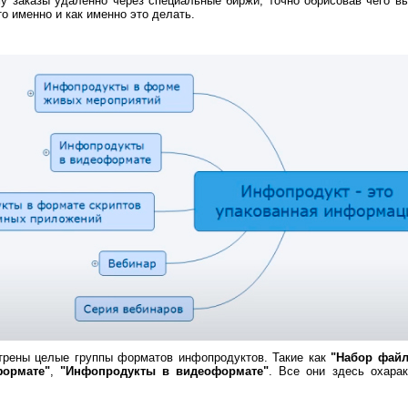
 заказы удалённо через специальные биржи, точно обрисовав чего вы 
то именно и как именно это делать.
рены целые группы форматов инфопродуктов. Такие как
"Набор файл
формате"
,
"Инфопродукты в видеоформате"
. Все они здесь охара