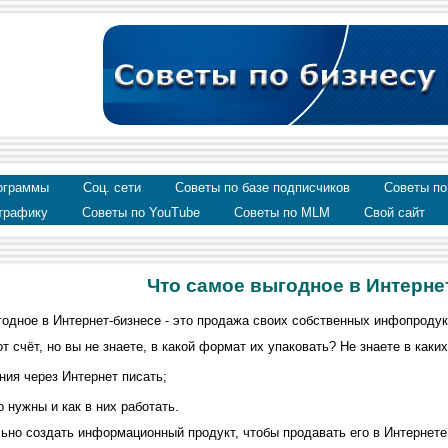
ограммы
Соц. сети
Советы по базе подписчиков
Советы по
трафику
Советы по YouTube
Советы по MLM
Свой сайт
Что самое выгодное в Интерне
годное в Интернет-бизнесе - это продажа своих собственных инфопроду
т счёт, но вы не знаете, в какой формат их упаковать? Не знаете в к
ния через Интернет писать;
нужны и как в них работать.
но создать информационный продукт, чтобы продавать его в Интернете