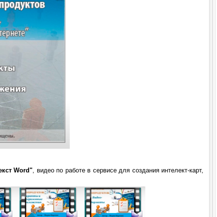
екст Word"
, видео по работе в сервисе для создания интелект-карт,