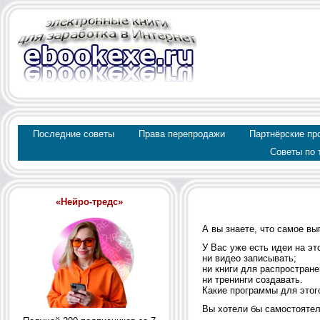
Последние советы
Права перепродажи
Партнёрские пр
Советы по 
«Нейро-тредс»
А вы знаете, что самое вы
У Вас уже есть идеи на это
ни видео записывать;
ни книги для распростране
ни тренинги создавать.
Какие программы для этого 
Вы хотели бы самостоятель