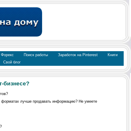
 Форекс
Поиск работы
Заработок на Pinterest
Книги
Свой блог
т-бизнесе?
ктов?
аких форматах лучше продавать информацию? Не умеете
?