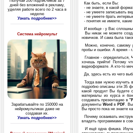
Получай 200 подписчиков за 7
Как быть, если Вы:
дней без вложений в рекламу,
- не знаете, в какой форм
уделяя работе всего по 2 часа в
- не умеете записывать вид
неделю
- не умеете брать интервь
Узнать подробнее>>
- понятия не имеете, какие
И вообще - у Вас сплошные
Вы никак не можете создат
Система нейромульт
новичков. И сама была тако
Можно, конечно, самому раз
пробы и ошибки. А время - г
Главное - определиться,
хочешь прийти! Потому чт
видеоформате. А кто-то меч
Да, здесь есть из чего выб
Тогда вам нужно изучить 
подробно описаны эти 35 
какой продукт Вы будете 
материалы из курса и бо
создавать презентацию в
"
документы
Word
в
PDF
. Вы
Зарабатывайте по 150000 на
Вы просто пока не знаете ка
нейромультиках даже не
создавая их.
Почему осваивать инструме
Узнать подробнее>>
владеть программами в сов
И ещё одна фишка. Изучив 