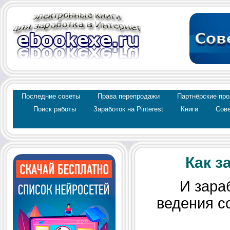
Последние советы
Права перепродажи
Партнёрские пр
Поиск работы
Заработок на Pinterest
Книги
Сове
Как з
И зараб
ведения со