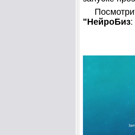
Посмотрите
"НейроБиз
: