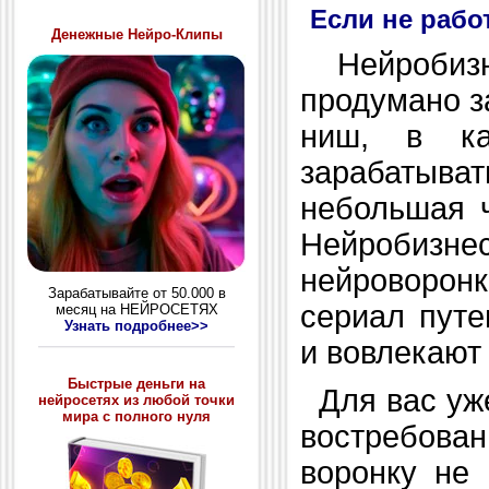
Если не рабо
Денежные Нейро-Клипы
Нейробизне
продумано з
ниш, в ка
зарабатыва
небольшая ч
Нейробизнес
нейроворонк
Зарабатывайте от 50.000 в
сериал путе
месяц на НЕЙРОСЕТЯХ
Узнать подробнее>>
и вовлекают 
Быстрые деньги на
Для вас уже
нейросетях из любой точки
мира с полного нуля
востребова
воронку не 